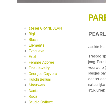
PAR
atelier GRANDJEAN
PEARL
Bigli
Blush
Elements
Jackie Ke
Evanueva
Tresoro sp
Exel
jong. Pare
Femme Adorée
voorwerp (
Fine Jewelry
laagjes pa
Georges Cuyvers
oester een
Hulchi Belluni
natuurlijke
Maatwerk
stuk uniek 
Nanis
Roca
Studio Collect