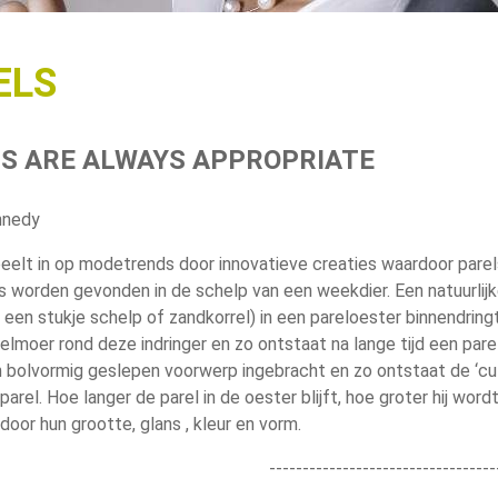
ELS
S ARE ALWAYS APPROPRIATE
nnedy
eelt in op modetrends door innovatieve creaties waardoor parels 
ls worden gevonden in de schelp van een weekdier. Een natuurl
 een stukje schelp of zandkorrel) in een pareloester binnendring
relmoer rond deze indringer en zo ontstaat na lange tijd een par
 bolvormig geslepen voorwerp ingebracht en zo ontstaat de ‘cultu
 parel. Hoe langer de parel in de oester blijft, hoe groter hij wor
door hun grootte, glans , kleur en vorm.
----------------------------------